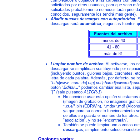
completados o copiados a las carpetas comparti
solicitados por otros usuarios, para que sean má
solicitados probablemente no necesitarán priorida
conocidos, seguramente los tendrá más gente).
Añadir nuevas descargas con autoprioridad
: 
descargas será
automática
, según las fuentes qu
Fuentes del archivo
menos de 40
41 - 80
más de 81
Limpiar nombre de archivo
: Al activarse, los
descargar se simplifican sustituyendo por espaci
(incluyendo puntos, guiones bajos, corchetes, et
letra de cada palabra. Además, por defecto, se bo
"
http|www.|.com|.de|.org|.net|shared|powered|spon
botón "
Editar...
" podemos cambiar esa lista, sep
"
|
" (sale pulsando
ALTGR-1
)
No conviene usar esta opción si estamo
(imagen de grabación, no imágenes gráfic
*.cue/*.bin (CDRWin), *.mds/*.mdf (Alcoho
ya que para su correcto funcionamiento se
de ellos se guarda el nombre de los otros.
"asociación", y no se "encontrarán".
También se puede limpiar uno o varios ar
descargas
, simplemente seleccionándolo
Opciones varias: