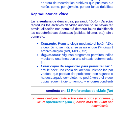
se trata de recordar los archivos que pusimos a
razón, como, por ejemplo, por ser fakes (falsific
Reproductor de vídeo
En la
ventana de descargas
, pulsando "
botón derecho
reproducir los archivos de video aunque no se hayan te
previsualización nos permitirá detectar fakes (falsificac
las características deseadas (calidad, idioma, etc), sin
completo.
Comando
: Permite elegir mediante el botón "
Ex
video. Si no se indica, se usará el que
Windows
archivo elegido (AVI, MPG, etc).
Argumentos
: Algunso programas permiten indic
mediante una línea con una sintaxis determinada
fin.
Crear copia de seguridad para previsualizar
: 
eMule hace una copia del archivo uniendo las pa
vacíos, que podrían dar problemas con algunos r
ha descargado completo, no podrá verse el video
copia requerirá cierto tiempo, y el correspondien
continúa en:
13-Preferencias de eMule (
Not
Si tienes cualquier duda sobre éste u otros programas
MSN
AprendeMP3yMIDI
, donde
más de 2.000 pe
experiencia.