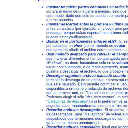
Intentar transferir partes completas en todas 
cortará el envío de una parte a medias, sino que 
este modo, dado que sólo se pueden compartir p
a otros usuarios.
Intentar descargar antes la primera y última p
antes un archivo (por ejemplo, un video), pero pu
descarga, porque
eMule
esperará hasta tener dic
pueden estar ya disponibles.
Buscar en el portapapeles enlaces eD2k
: Si s
portapapeles un
elink
(con el método de
copiar
,
que permitirá añadir el archivo correspondiente a
Usar método avanzado para calcular el tiempo
dos maneras diferentes el tiempo que queda por d
Windows
", es decir, basándose sólo en la
veloci
variar continuamente, o de modo
avanzado
, usa
pusims a descargar el archivo, lo que probablem
Descargar siguiente archivo pausado cuando 
terminar la descarga de un archivo, comenzará (se
que esté pausado. Esto permite optimizar el uso 
disponibles a un número reducido de archivos (l
que al terminar uno, se "liberan" esos recursos p
Podemos elegir si sólo "
des-pausaremos
" un arc
"
Categorías de descarga
") ó si lo preferiremos 
segundo caso, mantendremos siempre el mismo nº
Recordar archivos descargados
: Si se activa,
ya descargados, para "disuadirnos" de volver a d
despistados que terminamos descargando los mis
ya lo hemos hecho anteriormente.
Recordar archivos cancelados
: Igual que la op