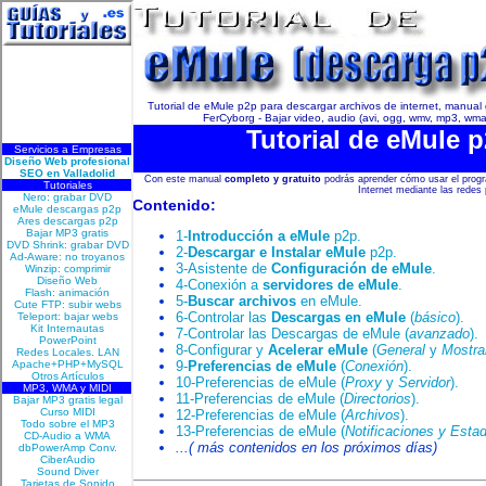
Tutorial de eMule p2p para descargar archivos de internet, manual 
FerCyborg - Bajar video, audio (avi, ogg, wmv, mp3, wma, 
Tutorial de eMule 
Con este manual
completo y gratuito
podrás aprender cómo usar el pro
Internet mediante las redes
Contenido:
1-
Introducción a eMule
p2p.
2-
Descargar e Instalar eMule
p2p.
3-Asistente de
Configuración de eMule
.
4-Conexión a
servidores de eMule
.
5-
Buscar archivos
en eMule.
6-Controlar las
Descargas en eMule
(
básico
).
7-Controlar las Descargas de eMule (
avanzado
).
8-Configurar y
Acelerar eMule
(
General
y
Mostra
9-
Preferencias de eMule
(
Conexión
).
10-Preferencias de eMule (
Proxy
y
Servidor
).
11-Preferencias de eMule (
Directorios
).
12-Preferencias de eMule (
Archivos
).
13-Preferencias de eMule (
Notificaciones y Estad
...( más contenidos en los próximos días)