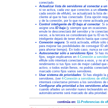
conectado.
Actualizar lista de servidores al conectar a un
si se activa, cada vez que conectes a un
cliente
cada sesión de
eMule
), se actualizará la lista d
cliente al que te has conectado. Esta opción req
y de la conexión, por lo que no viene activada po
Control inteligente de ID baja al conectar
: Si 
asigne una
ID baja
(y siempre que en ocasiones a
emule te desconectará del servidor y te conectará
veces, a la tercera se considerará que tu ID es ha
inteligente dejará de tener efecto hasta que cons
Conexión segura
: Si está activada,
eMule
sólo s
para mejorar las posibilidades de conseguir ID a
para ahorrar tiempo). En todo caso, nunca se con
Autoconectar sólo a servidores fijos
: Si has m
fijos, según explicamos en
4-Conexión a servido
eMule sólo intentará conectarse a esos, y no al r
rendimiento si tus fijos son de mejor calidad que 
activo, o todos están llenos, no podrás conectar
marcado como fijos varios servidores.
Usar sistema de prioridades
: Si has elegido la
servidores, (ver
4-Conexión a servidores de eMul
intentará conectarse primero a los servidores de 
Configurar alta prioridad a los servidores a
cuando añades un servidor nuevo tecleandolo en
automáticamente será marcado de alta prioridad.
continúa en:
11-Preferencias de e