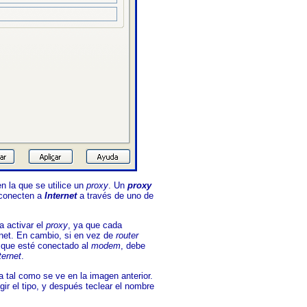
n la que se utilice un
proxy
. Un
proxy
 conecten a
Internet
a través de uno de
ta activar el
proxy
, ya que cada
rnet. En cambio, si en vez de
router
r que esté conectado al
modem
, debe
ternet
.
a tal como se ve en la imagen anterior.
egir el tipo, y después teclear el nombre