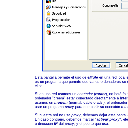
Esta pantalla permite el uso de
eMule
en una red local e
es un programa que permite que varios ordenadores se
ellos.
Si en una red usamos un
enrutador
(
router
), no hará fal
ordenador "creerá" estar conectado directamente a Inte
usamos un
modem
(normal, cable o adsl), el ordenado
usar un programa
proxy
para compartir su conexión a
In
Si nuestra red no usa
proxy
, debemos dejar esta pantall
En caso contrario, debemos marcar "
activar proxy
", el
o dirección
IP
del
proxy
, y el puerto que usa.