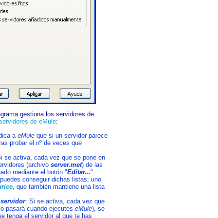
grama gestiona los servidores de
servidores de eMule
:
ndica a
eMule
que si un servidor parece
tras probar el nº de veces que
Si se activa, cada vez que se pone en
ervidores (archivo
server.met
) de las
eado mediante el botón "
Editar...
".
puedes conseguir dichas listas; uno
rice
, que también mantiene una lista
 servidor
: Si se activa, cada vez que
lo pasará cuando ejecutes
eMule
), se
ue tenga el servidor al que te has