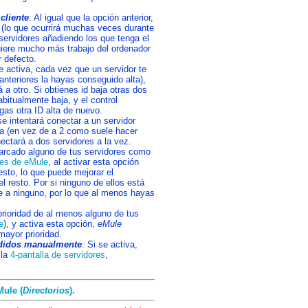
 cliente
: Al igual que la opción anterior,
(lo que ocurrirá muchas veces durante
e servidores añadiendo los que tenga el
uiere mucho más trabajo del ordenador
r defecto.
se activa, cada vez que un servidor te
nteriores la hayas conseguido alta),
 a otro. Si obtienes id baja otras dos
bitualmente baja, y el control
igas otra ID alta de nuevo.
e intentará conectar a un servidor
lta (en vez de a 2 como suele hacer
ectará a dos servidores a la vez.
arcado alguno de tus servidores como
res de eMule
, al activar esta opción
esto, lo que puede mejorar el
el resto. Por si ninguno de ellos está
te a ninguno, por lo que al menos hayas
 prioridad de al menos alguno de tus
e
), y activa esta opción,
eMule
mayor prioridad.
ñadidos manualmente
: Si se activa,
 la
4-pantalla de servidores
,
Mule (
Directorios
).