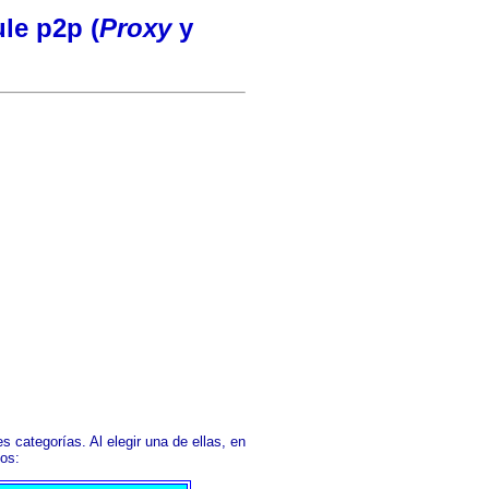
ule p2p
(
Proxy
y
es categorías. Al elegir una de ellas, en
dos: