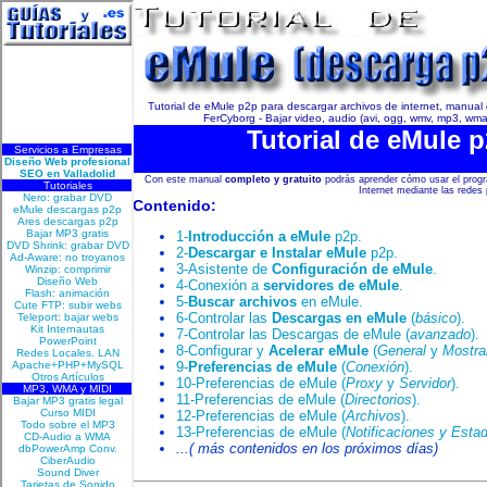
Tutorial de eMule p2p para descargar archivos de internet, manual 
FerCyborg - Bajar video, audio (avi, ogg, wmv, mp3, wma, 
Tutorial de eMule 
Con este manual
completo y gratuito
podrás aprender cómo usar el pro
Internet mediante las redes
Contenido:
1-
Introducción a eMule
p2p.
2-
Descargar e Instalar eMule
p2p.
3-Asistente de
Configuración de eMule
.
4-Conexión a
servidores de eMule
.
5-
Buscar archivos
en eMule.
6-Controlar las
Descargas en eMule
(
básico
).
7-Controlar las Descargas de eMule (
avanzado
).
8-Configurar y
Acelerar eMule
(
General
y
Mostra
9-
Preferencias de eMule
(
Conexión
).
10-Preferencias de eMule (
Proxy
y
Servidor
).
11-Preferencias de eMule (
Directorios
).
12-Preferencias de eMule (
Archivos
).
13-Preferencias de eMule (
Notificaciones y Estad
...( más contenidos en los próximos días)