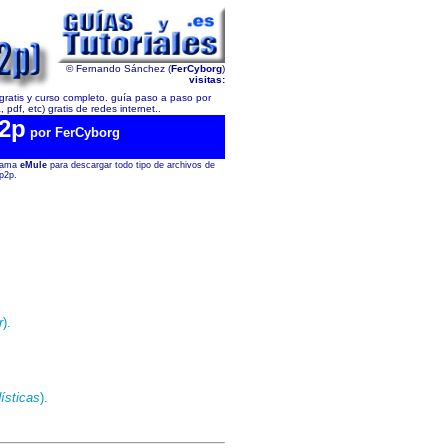
© Fernando Sánchez (
FerCyborg
)
visitas:
gratis y curso completo. guía paso a paso por
pdf, etc) gratis de redes internet..
p2p
por
FerCyborg
grama
eMule
para descargar todo tipo de archivos de
 p2p.
r
).
ísticas
).