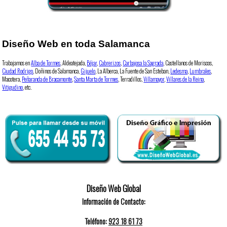
Diseño Web en toda Salamanca
Trabajamos en
Alba de Tormes
, Aldeatejada,
Béjar
,
Cabrerizos
,
Carbajosa la Sagrada
, Castellanos de Moriscos,
Ciudad Rodrigo
, Doñinos de Salamanca,
Gijuelo
, La Alberca, La Fuente de San Esteban,
Ledesma
,
Lumbrales
,
Macotera,
Peñaranda de Bracamonte
,
Santa Marta de Tormes
, Terradillos,
Villamayor
,
Villares de la Reina
,
Vitigudino
, etc.
Diseño Web Global
Información de Contacto:
Teléfono:
923 18 61 73