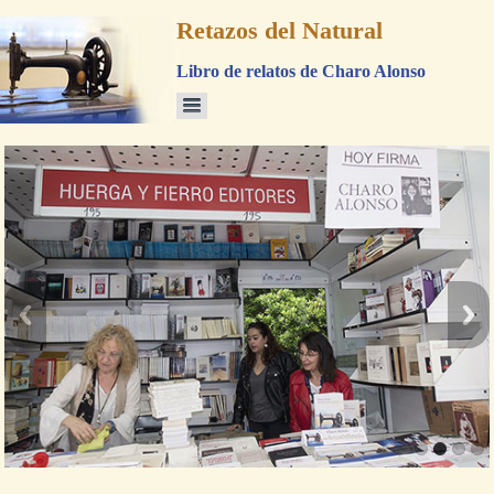
Retazos del Natural
Libro de relatos de Charo Alonso
1
2
3
4