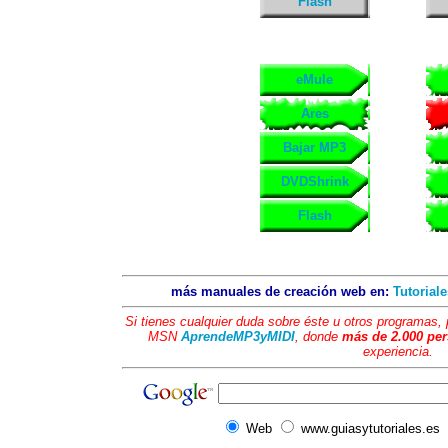
Flash
eMule
Ares
Bajar MP3
DVDShrink
Flash
más manuales de creación web en:
Tutorial
Si tienes cualquier duda sobre éste u otros programas
MSN
AprendeMP3yMIDI
, donde
más de 2.000 pe
experiencia.
Web
www.guiasytutoriales.es