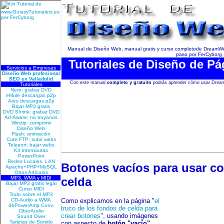
Manual de Diseño Web, manual gratis y curso completode DreamW
paso por FerCyborg
Tutoriales de Diseño de P
Con este manual
completo y gratuito
podrás aprender cómo usar Dream
Botones vacíos para usar c
celda
Como explicamos en la página "
el
truco de los fondos de celda para
crear botones
", usando imágenes
con aspecto de
botón "vacío"
,